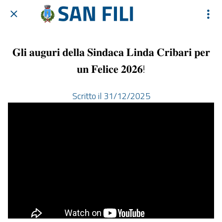
𝐆𝐥𝐢 𝐚𝐮𝐠𝐮𝐫𝐢 𝐝𝐞𝐥𝐥𝐚 𝐒𝐢𝐧𝐝𝐚𝐜𝐚 𝐋𝐢𝐧𝐝𝐚 𝐂𝐫𝐢𝐛𝐚𝐫𝐢 𝐩𝐞𝐫
𝐮𝐧 𝐅𝐞𝐥𝐢𝐜𝐞 𝟐𝟎𝟐𝟔!
Scritto il 31/12/2025