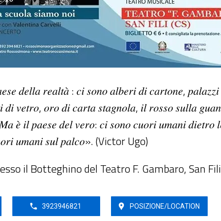
𝑒𝑠𝑒 𝑑𝑒𝑙𝑙𝑎 𝑟𝑒𝑎𝑙𝑡𝑎̀ : 𝑐𝑖 𝑠𝑜𝑛𝑜 𝑎𝑙𝑏𝑒𝑟𝑖 𝑑𝑖 𝑐𝑎𝑟𝑡𝑜𝑛𝑒, 𝑝𝑎𝑙𝑎𝑧𝑧𝑖 
𝑖 𝑑𝑖 𝑣𝑒𝑡𝑟𝑜, 𝑜𝑟𝑜 𝑑𝑖 𝑐𝑎𝑟𝑡𝑎 𝑠𝑡𝑎𝑔𝑛𝑜𝑙𝑎, 𝑖𝑙 𝑟𝑜𝑠𝑠𝑜 𝑠𝑢𝑙𝑙𝑎 𝑔𝑢𝑎
 𝑀𝑎 𝑒̀ 𝑖𝑙 𝑝𝑎𝑒𝑠𝑒 𝑑𝑒𝑙 𝑣𝑒𝑟𝑜: 𝑐𝑖 𝑠𝑜𝑛𝑜 𝑐𝑢𝑜𝑟𝑖 𝑢𝑚𝑎𝑛𝑖 𝑑𝑖𝑒𝑡𝑟𝑜 𝑙
 𝑐𝑢𝑜𝑟𝑖 𝑢𝑚𝑎𝑛𝑖 𝑠𝑢𝑙 𝑝𝑎𝑙𝑐𝑜». (Victor Ugo)
resso il Botteghino del Teatro F. Gambaro, San Fili
3923946821
POSIZIONE/LOCATION