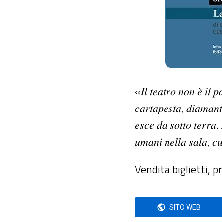
«𝐼𝑙 𝑡𝑒𝑎𝑡𝑟𝑜 𝑛𝑜𝑛 𝑒̀ 𝑖𝑙 𝑝
𝑐𝑎𝑟𝑡𝑎𝑝𝑒𝑠𝑡𝑎, 𝑑𝑖𝑎𝑚𝑎𝑛𝑡
𝑒𝑠𝑐𝑒 𝑑𝑎 𝑠𝑜𝑡𝑡𝑜 𝑡𝑒𝑟𝑟𝑎.
𝑢𝑚𝑎𝑛𝑖 𝑛𝑒𝑙𝑙𝑎 𝑠𝑎𝑙𝑎,
Vendita biglietti, p
SITO WEB