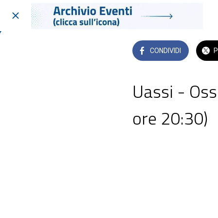
CONDIVIDI
P
Uassi - Ossi
ore 20:30)
Teatro Francesco Gambaro 
 sabato 14 giugno 2025  da