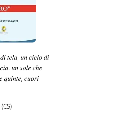
𝑑𝑖 𝑡𝑒𝑙𝑎, 𝑢𝑛 𝑐𝑖𝑒𝑙𝑜 𝑑𝑖
𝑛𝑐𝑖𝑎, 𝑢𝑛 𝑠𝑜𝑙𝑒 𝑐ℎ𝑒
𝑒 𝑞𝑢𝑖𝑛𝑡𝑒, 𝑐𝑢𝑜𝑟𝑖
 (CS)