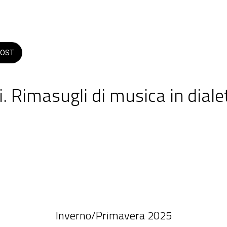
OST
. Rimasugli di musica in dialet
Via XX Settembre San Fili
lle 11:00 alle 23:59 
Inverno/Primavera 2025