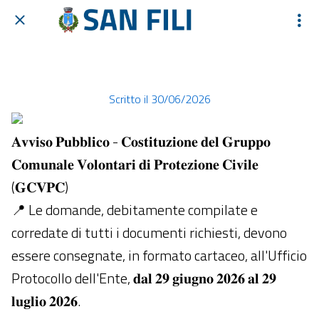
𝐀𝐯𝐯𝐢𝐬𝐨 𝐏𝐮𝐛𝐛𝐥𝐢𝐜𝐨 - 𝐂𝐨𝐬𝐭𝐢𝐭𝐮𝐳𝐢𝐨𝐧𝐞 𝐝𝐞𝐥 𝐆𝐫𝐮𝐩𝐩𝐨 𝐂𝐨𝐦𝐮𝐧𝐚𝐥𝐞 𝐕𝐨𝐥𝐨𝐧𝐭𝐚𝐫𝐢 𝐝𝐢 𝐏...
Scritto il 30/06/2026
𝐀𝐯𝐯𝐢𝐬𝐨 𝐏𝐮𝐛𝐛𝐥𝐢𝐜𝐨 - 𝐂𝐨𝐬𝐭𝐢𝐭𝐮𝐳𝐢𝐨𝐧𝐞 𝐝𝐞𝐥 𝐆𝐫𝐮𝐩𝐩𝐨
𝐂𝐨𝐦𝐮𝐧𝐚𝐥𝐞 𝐕𝐨𝐥𝐨𝐧𝐭𝐚𝐫𝐢 𝐝𝐢 𝐏𝐫𝐨𝐭𝐞𝐳𝐢𝐨𝐧𝐞 𝐂𝐢𝐯𝐢𝐥𝐞
(𝐆𝐂𝐕𝐏𝐂)
📍 Le domande, debitamente compilate e
corredate di tutti i documenti richiesti, devono
essere consegnate, in formato cartaceo, all'Ufficio
Protocollo dell'Ente, 𝐝𝐚𝐥 𝟐𝟗 𝐠𝐢𝐮𝐠𝐧𝐨 𝟐𝟎𝟐𝟔 𝐚𝐥 𝟐𝟗
𝐥𝐮𝐠𝐥𝐢𝐨 𝟐𝟎𝟐𝟔.