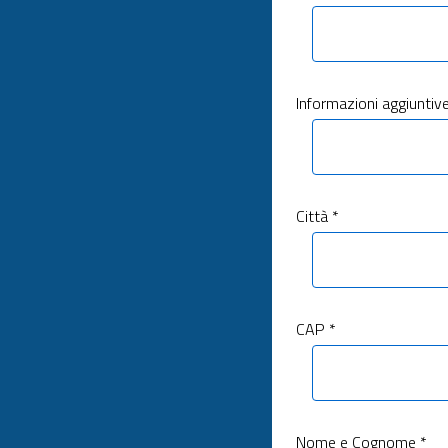
Informazioni aggiuntiv
Città *
CAP *
Nome e Cognome *