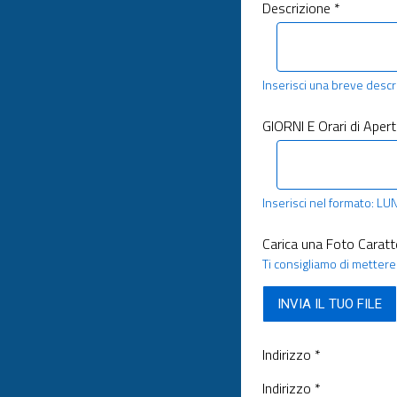
Descrizione *
Inserisci una breve descri
GIORNI E Orari di Apert
Inserisci nel formato: LU
Carica una Foto Caratt
Ti consigliamo di mettere 
INVIA IL TUO FILE
Indirizzo *
Indirizzo *