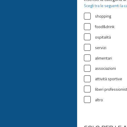
Scegli tra le seguenti la c
shopping
food&drink
ospitalità
servizi
alimentari
associazioni
attività sportive
liberi professionist
altro