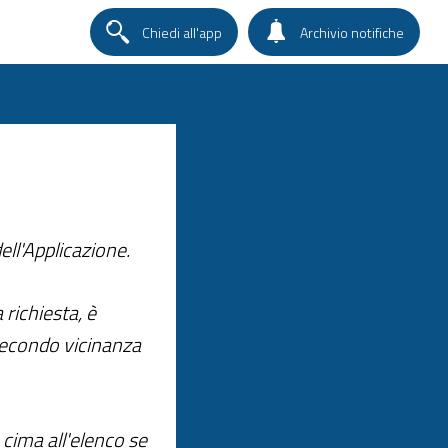
Chiedi all'app
Archivio notifiche
ell'Applicazione.
richiesta, è
secondo vicinanza
 cima all'elenco se