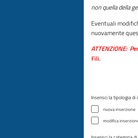
non quella della ge
Eventuali modific
nuovamente questo
ATTENZIONE: P
e
Fili.
Inserisci la tipologia di
nuova inserzione
modifica inserzion
Inserisci la categoria di