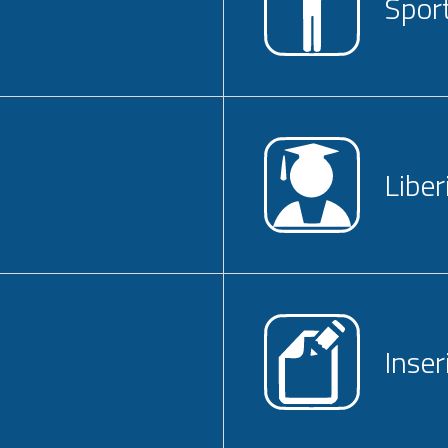
Spor
Liber
Inser