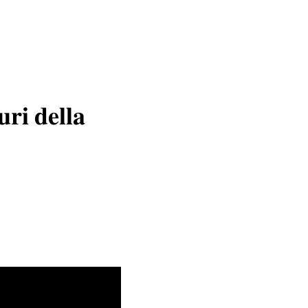
𝐫𝐢 𝐝𝐞𝐥𝐥𝐚