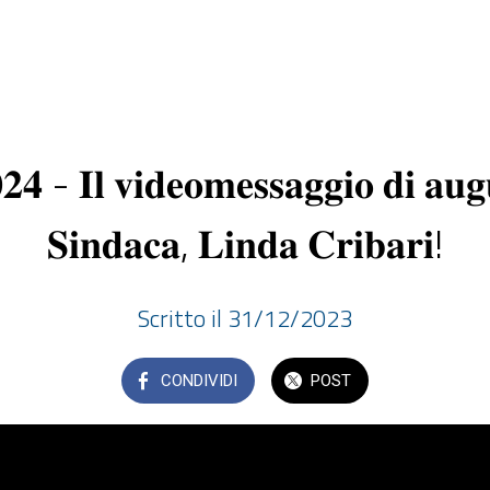
𝟒 - 𝐈𝐥 𝐯𝐢𝐝𝐞𝐨𝐦𝐞𝐬𝐬𝐚𝐠𝐠𝐢𝐨 𝐝𝐢 𝐚𝐮𝐠𝐮
𝐒𝐢𝐧𝐝𝐚𝐜𝐚, 𝐋𝐢𝐧𝐝𝐚 𝐂𝐫𝐢𝐛𝐚𝐫𝐢!
Scritto il 31/12/2023
CONDIVIDI
POST