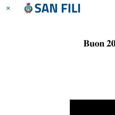
𝐁𝐮𝐨𝐧 𝟐𝟎