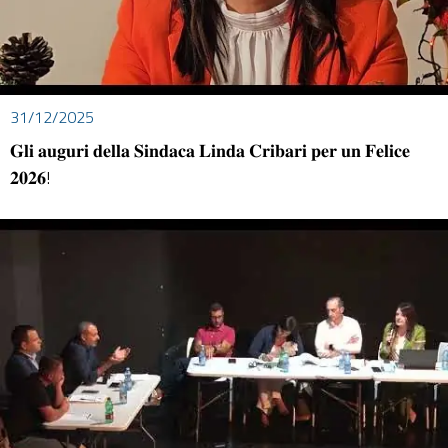
31/12/2025
𝐆𝐥𝐢 𝐚𝐮𝐠𝐮𝐫𝐢 𝐝𝐞𝐥𝐥𝐚 𝐒𝐢𝐧𝐝𝐚𝐜𝐚 𝐋𝐢𝐧𝐝𝐚 𝐂𝐫𝐢𝐛𝐚𝐫𝐢 𝐩𝐞𝐫 𝐮𝐧 𝐅𝐞𝐥𝐢𝐜𝐞
𝟐𝟎𝟐𝟔!