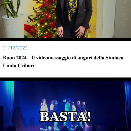
31/12/2023
𝐁𝐮𝐨𝐧 𝟐𝟎𝟐𝟒 - 𝐈𝐥 𝐯𝐢𝐝𝐞𝐨𝐦𝐞𝐬𝐬𝐚𝐠𝐠𝐢𝐨 𝐝𝐢 𝐚𝐮𝐠𝐮𝐫𝐢 𝐝𝐞𝐥𝐥𝐚 𝐒𝐢𝐧𝐝𝐚𝐜𝐚,
𝐋𝐢𝐧𝐝𝐚 𝐂𝐫𝐢𝐛𝐚𝐫𝐢!