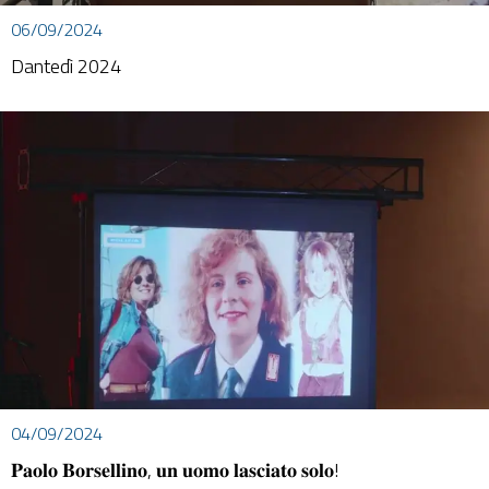
06/09/2024
Dantedì 2024
04/09/2024
𝐏𝐚𝐨𝐥𝐨 𝐁𝐨𝐫𝐬𝐞𝐥𝐥𝐢𝐧𝐨, 𝐮𝐧 𝐮𝐨𝐦𝐨 𝐥𝐚𝐬𝐜𝐢𝐚𝐭𝐨 𝐬𝐨𝐥𝐨!